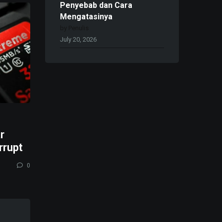
Penyebab dan Cara
Mengatasinya
by Penulis
July 20, 2026
r
rrupt
0