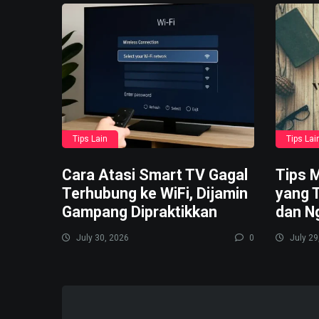
Tips Lain
Tips Lai
Cara Atasi Smart TV Gagal
Tips M
Terhubung ke WiFi, Dijamin
yang 
Gampang Dipraktikkan
dan N
July 30, 2026
0
July 29