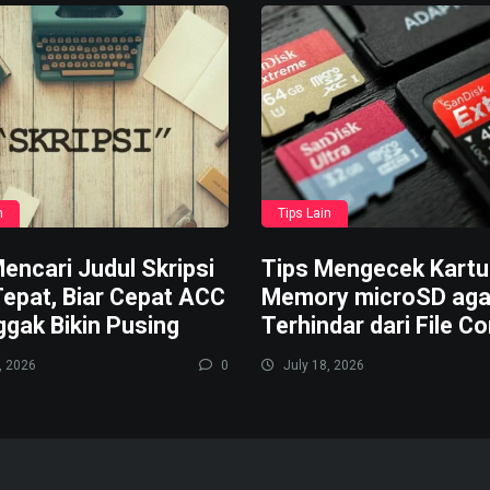
n
Tips Lain
encari Judul Skripsi
Tips Mengecek Kartu
Tepat, Biar Cepat ACC
Memory microSD aga
ggak Bikin Pusing
Terhindar dari File Co
, 2026
0
July 18, 2026