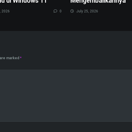
id di Windows 11
Mengembalikannya
, 2026
0
July 25, 2026
s are marked
*