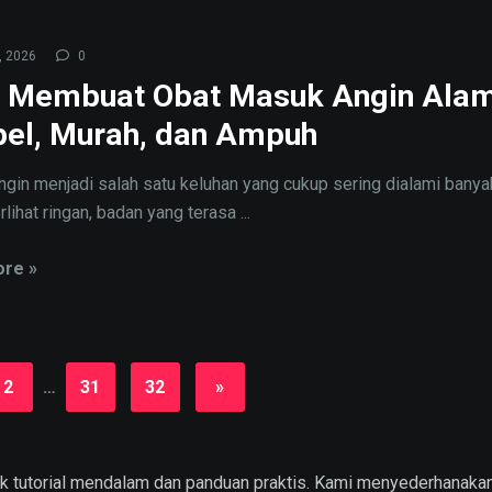
, 2026
0
 Membuat Obat Masuk Angin Alam
el, Murah, dan Ampuh
gin menjadi salah satu keluhan yang cukup sering dialami banya
lihat ringan, badan yang terasa ...
re »
2
…
31
32
»
uk tutorial mendalam dan panduan praktis. Kami menyederhanakan