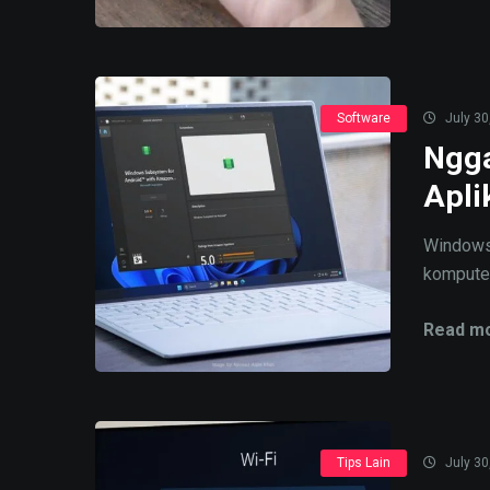
Software
July 30
Ngga
Apli
Windows 
komputer 
Read mo
Tips Lain
July 30