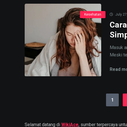
Kesehatan
July 27
Cara
Simp
Masuk an
Meski ter
Read mo
1
Selamat datang di
WikiAce
, sumber terpercaya unt