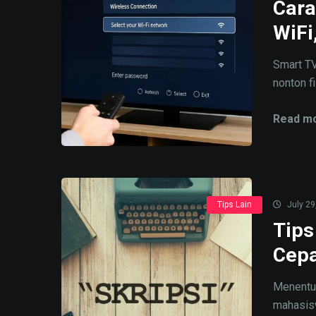
Cara
WiFi
Smart TV
nonton fi
Read mo
Tips Lain
July 29
Tips
Cepa
Menentuk
mahasisw