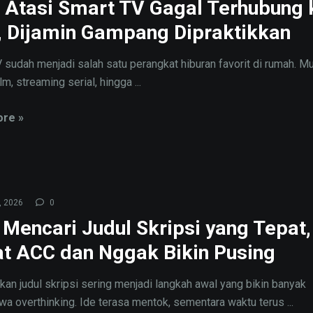
 Atasi Smart TV Gagal Terhubung 
, Dijamin Gampang Dipraktikkan
 sudah menjadi salah satu perangkat hiburan favorit di rumah. Mul
lm, streaming serial, hingga ...
re »
, 2026
0
 Mencari Judul Skripsi yang Tepat,
t ACC dan Nggak Bikin Pusing
an judul skripsi sering menjadi langkah awal yang bikin banyak
a overthinking. Ide terasa mentok, sementara waktu terus ...