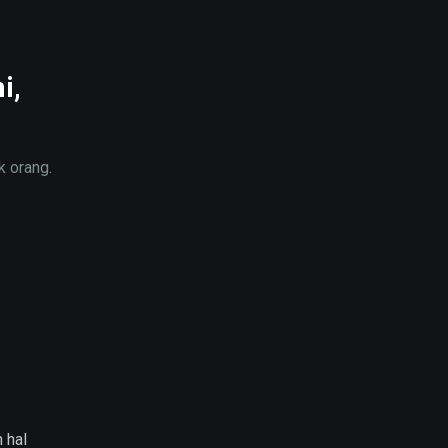
i,
k orang.
 hal