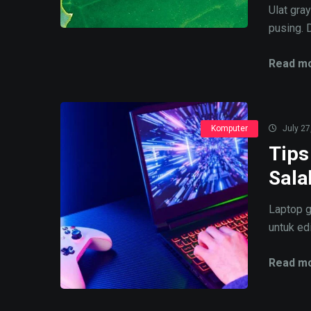
Ulat gra
pusing. D
Read mo
Komputer
July 27
Tips
Sala
Laptop g
untuk edi
Read mo