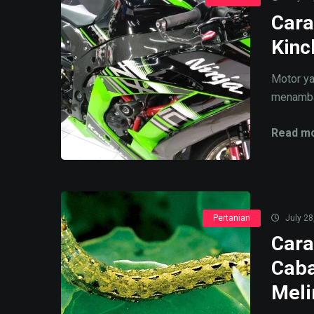
Cara
Kinc
Motor ya
menambah
Read mo
Pertanian
July 28
Cara
Caba
Mel