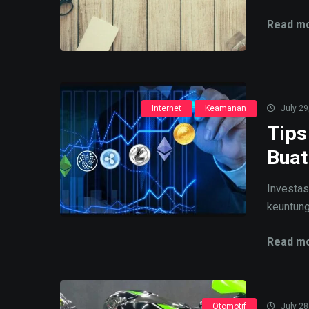
Read mo
Internet
Keamanan
July 29
Tips
Buat
Investas
keuntung
Read mo
Otomotif
July 28