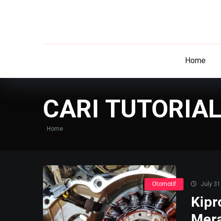
Home
CARI TUTORIAL
Home
Otomotif
July 31
Kipr
Mera