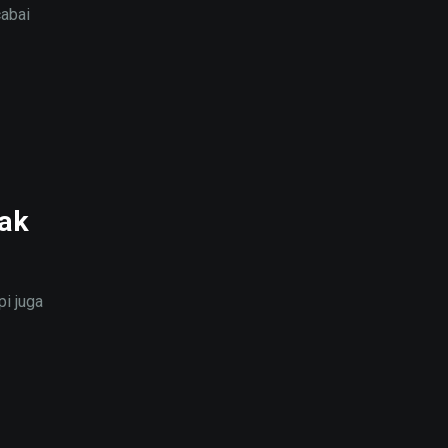
cabai
gak
i juga