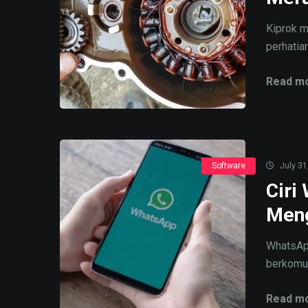
Kiprok m
perhatian
Read mo
Software
July 31
Ciri
Men
WhatsApp
berkomuni
Read mo