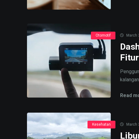
Otomotif
March 
Dash
Fitu
Pengguna
kalangan
Read mo
Kesehatan
March 
Libu