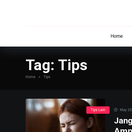
Home
Tag:
Tips
Home
»
Tips
Tips Lain
May 25
Jang
Ampu