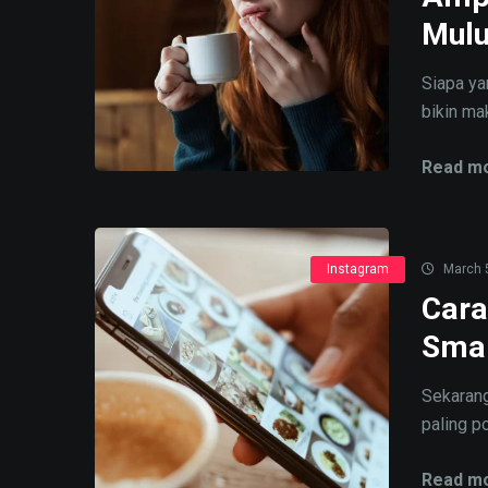
Mulu
Siapa y
bikin mak
Read mo
Instagram
March 
Cara
Smar
Sekarang
paling p
Read mo