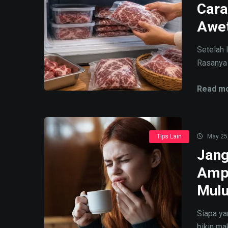
Cara
Awe
Setelah 
Rasanya 
Read mo
Tips Lain
May 25
Jang
Ampu
Mulu
Siapa y
bikin mak