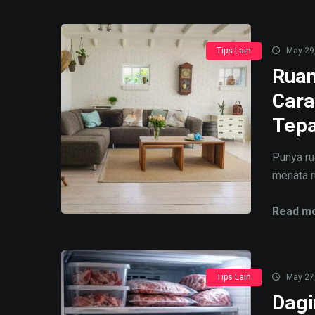
Tips Lain
May 29
Ruan
Cara
Tepa
Punya ru
menata ru
Read mo
Tips Lain
May 27
Dagi