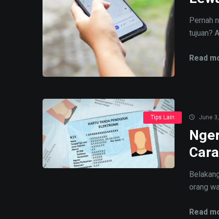
Pernah 
tujuan? A
Read mo
Tips Lain
June 3,
Nger
Cara
Belakang
orang wa
Read mo