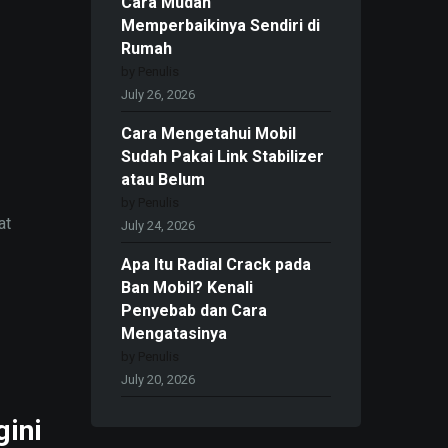
Cara Mudah
Memperbaikinya Sendiri di
Rumah
by Penulis
July 26, 2026
Cara Mengetahui Mobil
g
Sudah Pakai Link Stabilizer
atau Belum
by Penulis
at
July 24, 2026
Apa Itu Radial Crack pada
Ban Mobil? Kenali
Penyebab dan Cara
Mengatasinya
by Penulis
July 20, 2026
ini