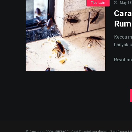
Tips Lain
May 18
Cara
Ruma
Kecoa me
banyak o
Read mo
© Copyright 2026 WIKIACE - Cari Tutorial mu disini! - ZolaGroup M