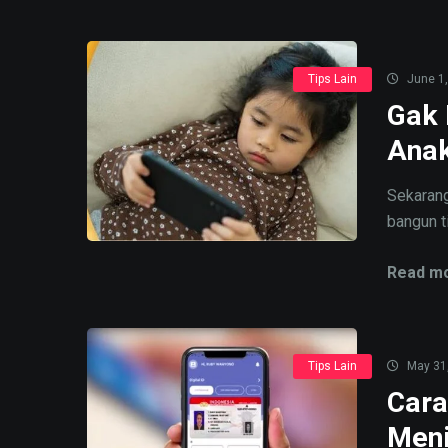
Tips Lain
June 1,
Gak 
Anak
Sekarang
bangun ti
Read mo
Tips Lain
May 31
Cara
Meni