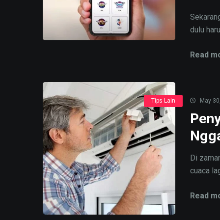
Sekarang
dulu haru
Read mo
Tips Lain
May 30
Peny
Ngga
Di zaman
cuaca lag
Read mo