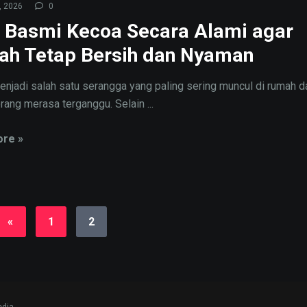
, 2026
0
 Basmi Kecoa Secara Alami agar
h Tetap Bersih dan Nyaman
njadi salah satu serangga yang paling sering muncul di rumah da
rang merasa terganggu. Selain ...
re »
«
1
2
edia