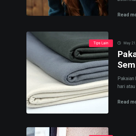
Read mo
Tips Lain
May 21
Paka
Semb
Pakaian 
hari atau
Read mo