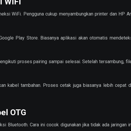
i WiFi
oneksi WiFi. Pengguna cukup menyambungkan printer dan HP An
i Google Play Store. Biasanya aplikasi akan otomatis mendeteks
engikuti proses pairing sampai selesai. Setelah tersambung, fil
n kabel tambahan. Proses cetak juga biasanya lebih cepat da
bel OTG
i Bluetooth. Cara ini cocok digunakan jika tidak ada jaringan in