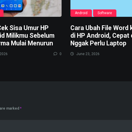
Android
Software
Cek Sisa Umur HP
Cara Ubah File Word 
id Milikmu Sebelum
di HP Android, Cepat
rma Mulai Menurun
Nggak Perlu Laptop
 2026
0
June 23, 2026
s are marked
*