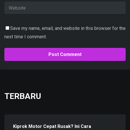
Save my name, email, and website in this browser for the
next time I comment.
TERBARU
Kiprok Motor Cepat Rusak? Ini Cara