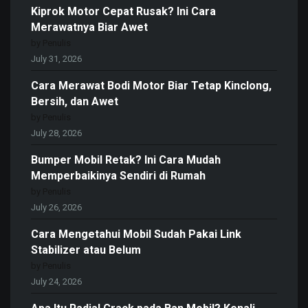
Kiprok Motor Cepat Rusak? Ini Cara
Merawatnya Biar Awet
by Penulis
July 31, 2026
Cara Merawat Bodi Motor Biar Tetap Kinclong,
Bersih, dan Awet
by Penulis
July 28, 2026
Bumper Mobil Retak? Ini Cara Mudah
Memperbaikinya Sendiri di Rumah
by Penulis
July 26, 2026
Cara Mengetahui Mobil Sudah Pakai Link
Stabilizer atau Belum
by Penulis
July 24, 2026