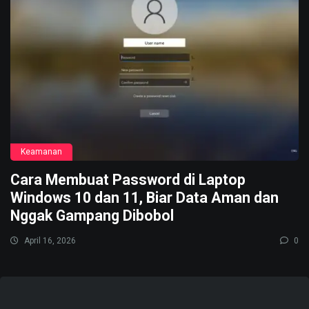
Keamanan
Cara Membuat Password di Laptop
Windows 10 dan 11, Biar Data Aman dan
Nggak Gampang Dibobol
April 16, 2026
0