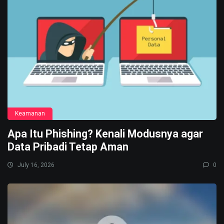
Keamanan
Apa Itu Phishing? Kenali Modusnya agar
Data Pribadi Tetap Aman
July 16, 2026
0