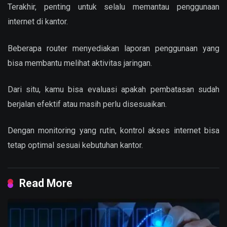
Terakhir, penting untuk selalu memantau penggunaan
internet di kantor.
Beberapa router menyediakan laporan penggunaan yang
bisa membantu melihat aktivitas jaringan.
Dari situ, kamu bisa evaluasi apakah pembatasan sudah
berjalan efektif atau masih perlu disesuaikan.
Dengan monitoring yang rutin, kontrol akses internet bisa
tetap optimal sesuai kebutuhan kantor.
Read More