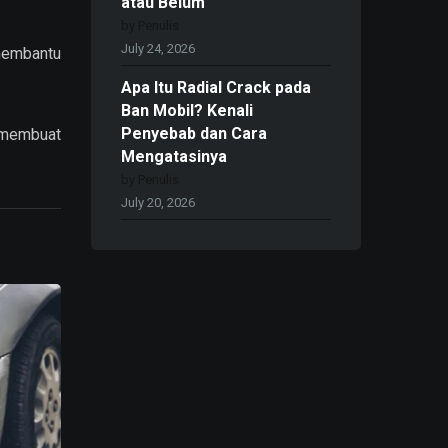
atau Belum
by Penulis
July 24, 2026
 membantu
Apa Itu Radial Crack pada
Ban Mobil? Kenali
Penyebab dan Cara
 membuat
Mengatasinya
by Penulis
July 20, 2026