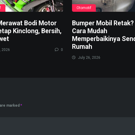
f
Otomotif
Merawat Bodi Motor
Bumper Mobil Retak? 
etap Kinclong, Bersih,
Cara Mudah
wet
Memperbaikinya Sendi
Rumah
, 2026
0
July 26, 2026
s are marked
*